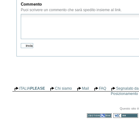
Commento
Puoi scrivere un commento che sarà spedito insieme al link.
ITALIA
PLEASE
Chi siamo
Mail
FAQ
Segnalato da 
Posizionamento n
Questo sito è
Sezione 508
WCAG