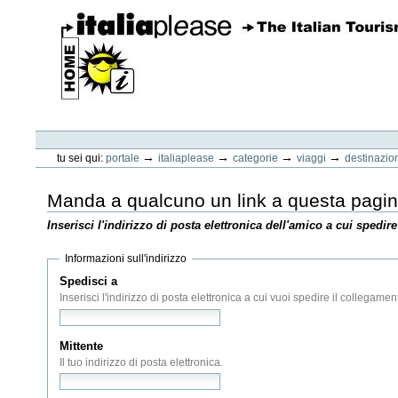
Vai
ai
contenuti.
|
Spostati
sulla
navigazione
ItaliaPlease
Strumenti
personali
→
→
→
→
tu sei qui:
portale
italiaplease
categorie
viaggi
destinazio
Manda a qualcuno un link a questa pagi
Inserisci l'indirizzo di posta elettronica dell'amico a cui spedire
Informazioni sull'indirizzo
Spedisci a
(Obbligatorio)
Inserisci l'indirizzo di posta elettronica a cui vuoi spedire il collegamen
Mittente
(Obbligatorio)
Il tuo indirizzo di posta elettronica.